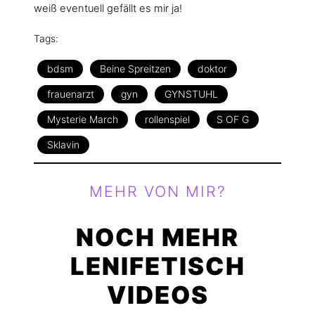
weiß eventuell gefällt es mir ja!
Tags:
bdsm
Beine Spreitzen
doktor
frauenarzt
gyn
GYNSTUHL
Mysterie March
rollenspiel
S OF G
Sklavin
MEHR VON MIR?
NOCH MEHR
LENIFETISCH
VIDEOS