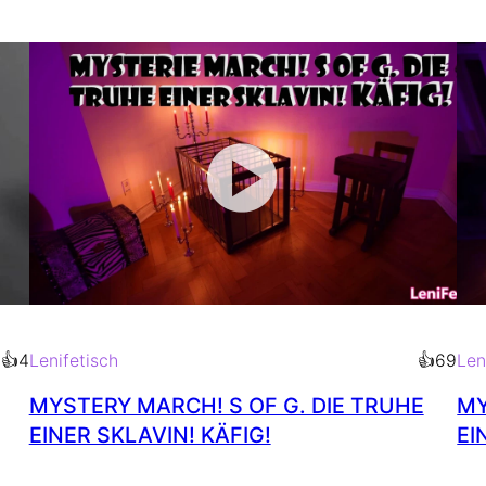
in
03:12
min
👍
4
Lenifetisch
👍
69
Len
MYSTERY MARCH! S OF G. DIE TRUHE
MY
EINER SKLAVIN! KÄFIG!
EI