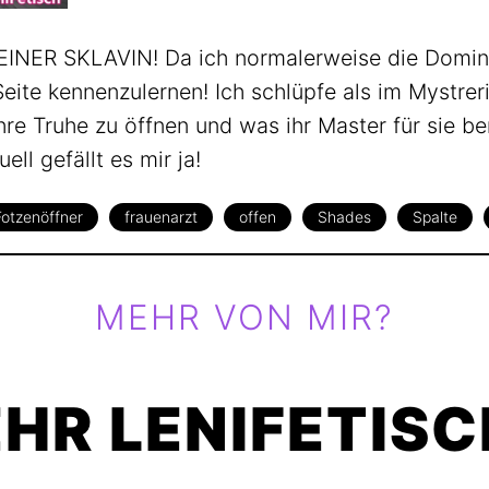
ER SKLAVIN! Da ich normalerweise die Domina
ite kennenzulernen! Ich schlüpfe als im Mystreri
hre Truhe zu öffnen und was ihr Master für sie ber
ll gefällt es mir ja!
Fotzenöffner
frauenarzt
offen
Shades
Spalte
MEHR VON MIR?
HR LENIFETISC