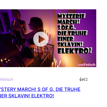
02:56
min
ifetisch
👍
62
STERY MARCH! S OF G. DIE TRUHE
NER SKLAVIN! ELEKTRO!