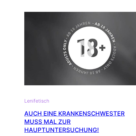
08:07
m
Lenifetisch
AUCH EINE KRANKENSCHWESTER
MUSS MAL ZUR
HAUPTUNTERSUCHUNG!