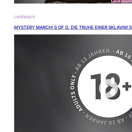
Lenifetisch
MYSTERY MARCH! S OF G. DIE TRUHE EINER SKLAVIN!